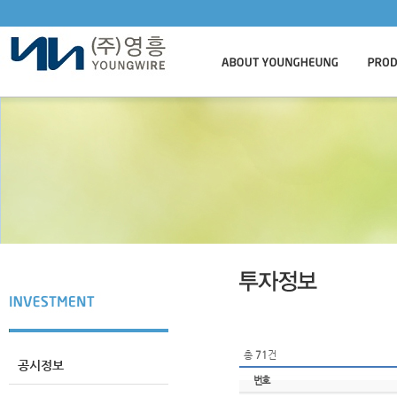
총
71
건
공시정보
번호