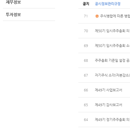
재무정보
공지
공시정보관리규정
투자정보
71
주식병합에 따른 병합기
70
제50기 임시주주총회 
69
제50기 임시주주총회 
68
주주총회 기준일 설정 
67
자기주식 소각(자본감소)에
66
제49기 사업보고서
65
제49기 감사보고서
64
제49기 정기주주총회 