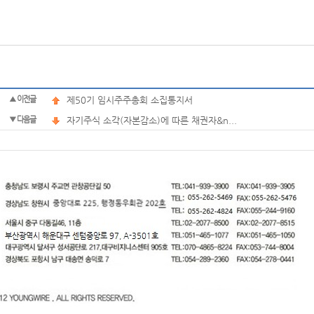
▲ 이전글
제50기 임시주주총회 소집통지서
▼ 다음글
자기주식 소각(자본감소)에 따른 채권자&n...