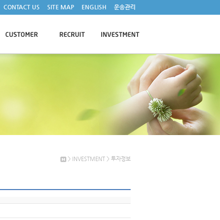
CONTACT US
SITE MAP
ENGLISH
운송관리
> INVESTMENT > 투자정보