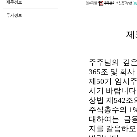
재무정보
첨부파일
:
주주총회 소집공고.pdf
[18
투자정보
제
주주님의 깊은
365조 및 회
제50기 임시
시기 바랍니다
상법 제542조
주식총수의 1
대하여는 금융
지를 갈음하오